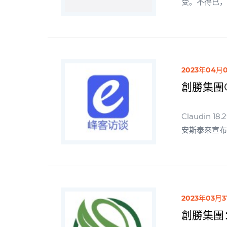
受。不得已，老年人去醫院尋找
碰。那麼，骨折又是怎麼發生的呢？ 答案讓人
夠承受100斤以上的腰椎
一直以來，骨折都是
無藥可救的。當時的
末期，人類對
2023年04月
疏松治療的探索還將繼續。 在這場攻堅戰中，國內企業也將扮
創勝集團
松治療進入
Claudin
安斯泰來宣布Cl
床成功，給
2023年03月3
創勝集團：