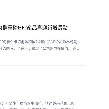
628)攜重磅BIC産品喜迎新增長點
001)聯合卡培他濱和奧沙利鉑(CAPOX)作為晚期
可的同時，也進一步驗證了公司的內在價值。 近
HER2靶點的核心戰場在乳
胃癌以及胰腺癌等目前臨床治療上的大片空白，巨大的