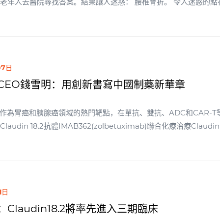
答案。結果讓人迷惑： 腰椎骨折。 令人迷惑的點在於，老年人并未從事體力活，也未出現嚴重的磕
意外：骨質疏松。 原來，随着年齡的增長，骨質逐漸疏松，變得越來越脆弱。原本能
，如今可能因為一個“踉跄”就會發生骨折。 骨質疏松并不直接致命，但卻會引發骨折等極為嚴重的後果。
老年人的“殺手”之一。也正因此，對於骨質疏松，我們不得不防。 在20世紀30年代以前，人們認為骨
主流觀點是，骨質疏松作為正常的衰老現象，似乎是不可逆的。 然而，事實證明，這一觀點并不準确。2
於骨質疏松的認識逐步提高，新型療法持續更疊。得益於此，年銷售額超10
07日
演重要角色。當前，以創勝集團為首的藥企，正加速引領國內骨質疏
CEO錢雪明：用創新書寫中國制藥新華章
新時代。
 18.2作為胃癌和胰腺癌領域的熱門靶點，在單抗、雙抗、ADC和CAR
audin 18.2抗體IMAB362(zolbetuximab)聯合化療治療Cl
後來者探明了前路。
1日
Claudin18.2將率先進入三期臨床