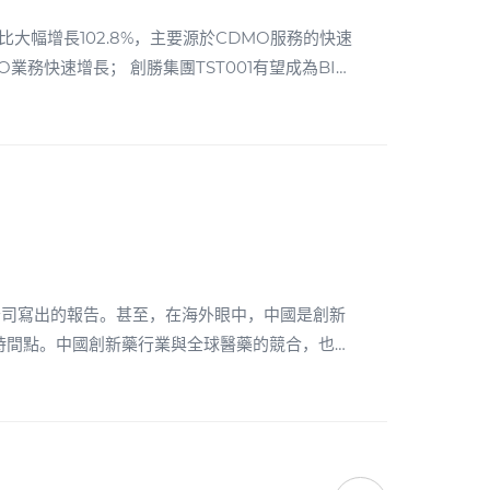
同比大幅增長102.8%，主要源於CDMO服務的快速
O業務快速增長； 創勝集團TST001有望成為BIC
，充分實現其商業價值。與此同時，CDMO業務底層
TST001及後續研發管線的快速推進，為最終轉
公司寫出的報告。甚至，在海外眼中，中國是創新