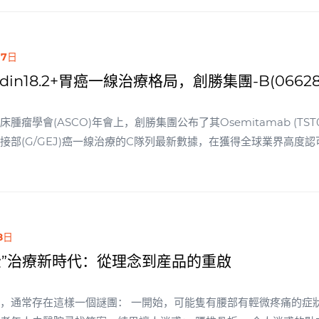
07日
udin18.2+胃癌一線治療格局，創勝集團-B(06
腫瘤學會(ASCO)年會上，創勝集團公布了其Osemitamab (TST
接部(G/GEJ)癌一線治療的C隊列最新數據，在獲得全球業界高度認
漸邁向大分子時代，HER2和Claudin 18.2兩個靶點選擇成為了新藥研發的重點。 與
laudin 18.2自身具有優異的靶向屬性，使之能將治療方向瞄準
容忽視。
8日
松”治療新時代：從理念到産品的重啟
 一開始，可能隻有腰部有輕微疼痛的症狀；但随後，病情逐步加重，疼痛越來越難以忍