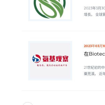
2023年3月
增長。 全球第
的Claud
能力紮實，助
型Biopha
2023年03月1
在Bio
21世紀初的
藥荒漠。 近年來，在政策、資本等多方支持下，中國創新藥行業進入絕佳的加速時間點。中國創新藥行業與全球醫藥的競合，也從
單點走向全面。 但如何衡量中國創新藥近幾年的發展，似乎依然是個難題。如果單純以商業價值衡量，made i
藥物，仍未出現。 或許，我們可以換個角度。 在成熟的創新藥世界，biotech可以說是整
來，是市場最有活力的組成部分。 盡管過去一年市
動，它們依然保持着足夠的活力和創造力