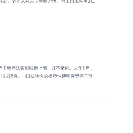
質疏松是
0世紀
億美元的重磅炸彈不斷湧現。 如今，骨質
-T等多種療法領域輪番上陣，好不精彩。去年11月，
audin 18.2陽性、HER2陰性的複發性轉移性胃癌三期臨