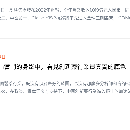
30日，創勝集團發布2022年财報，全年營業收入1.019億元人民币，
二、中國第一：Claudin18.2抗體將率先進入全球三期臨床； CDM
in18.2抗體，今年下半年將啟動全球三期臨床，未來可開拓全球市場
推業務快速發展，補充公司現金流。成熟穩健的基本面，可以保證後續
rma奠定堅實基礎。
0日
tech奮鬥的身影中，看見創新藥行業最真實的底色
中國醫藥行業，既沒有頂層畫好的藍圖，也沒有那麼多分析師和咨詢
n china的重磅炸彈
個體系運轉的毛細血管。它們代表着未
場環境驟變，但透過最新财報來看，biotech的堅韌超乎想象。經曆行業周期波
。 某種程度上，這些biotech的活力和創造力，代表着行業的發展底色。那麼，中國創新